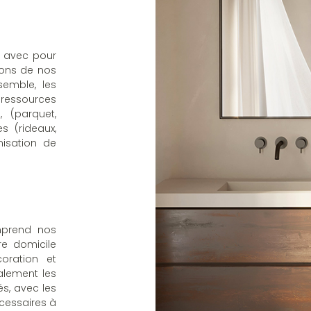
é avec pour
lons de nos
semble, les
, ressources
, (parquet,
es (rideaux,
misation de
omprend nos
re domicile
oration et
alement les
s, avec les
cessaires à