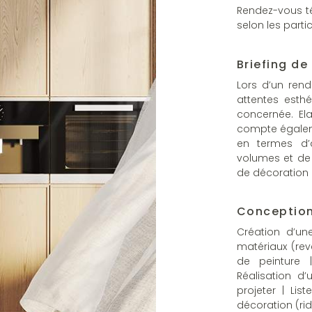
Rendez-vous t
selon les part
Briefing de
Lors d’un ren
attentes esth
concernée. El
compte égaleme
en termes d’
volumes et de 
de décoration d
Conception
Création d’un
matériaux (re
de peinture |
Réalisation 
projeter | Li
décoration (rid