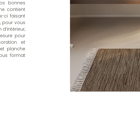
 nos bonnes
ne contient
-ci faisant
t, pour vous
d’intérieur,
esure pour
oration et
 et planche
ous format