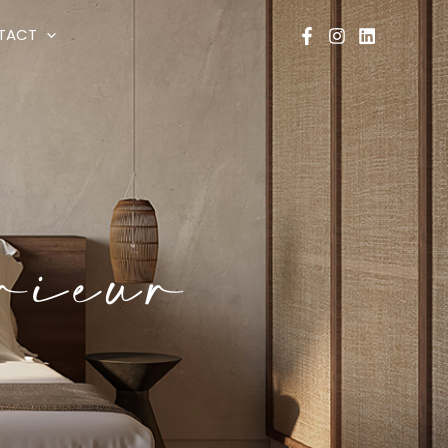
TACT
érieur