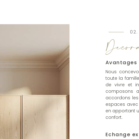
02.
Décora
Avantages
Nous concevon
toute la famil
de vivre et i
composons av
accordons les
espaces avec 
en apportant un
confort.
Echange ex